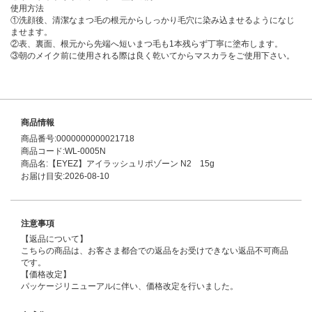
使用方法
①洗顔後、清潔なまつ毛の根元からしっかり毛穴に染み込ませるようになじ
ませます。
②表、裏面、根元から先端へ短いまつ毛も1本残らず丁寧に塗布します。
③朝のメイク前に使用される際は良く乾いてからマスカラをご使用下さい。
商品情報
商品番号:0000000000021718
商品コード:WL-0005N
商品名:【EYEZ】アイラッシュリポゾーン N2 15g
お届け目安:2026-08-10
注意事項
【返品について】
こちらの商品は、お客さま都合での返品をお受けできない返品不可商品
です。
【価格改定】
パッケージリニューアルに伴い、価格改定を行いました。