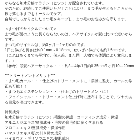
からなる加水分解ケラチン（ヒツジ）が配合されています。
そのため、継続してご使用いただくことにより、まつ毛が生えるところから
抜け落ちるまでをトータルでケア。
自然でしっかりとしたまつ毛をキープし、まつ毛のお悩みから守ります。
＜まつげのサイクルについて＞
まつ毛が髪のように長くならないのは、ヘアサイクルが髪に比べて短いから
です。
まつ毛のサイクルは、約3ヶ月～4ヶ月の命です。
1日に伸びる長さは約0.1mm～0.18mm、せいぜい伸びても約1.5cmです。
（これはあくまでも平均で、個人差、また同一人物でも体調により変化しま
す。）
〈参考〉頭髪ヘアーサイクル・・・約3～4年/1日約0.35mm/1ヶ月10～20mm
***トリートメントメリット***
・まつ毛カール・・・仕上げのトリートメントに！扇状に整え、カールの修
正も可能！！
・まつ毛エクステンション・・・仕上げのトリートメントに！
・フェイシャル・・・トリートメント仕上げ時に塗布することで、ツヤのあ
る目元を演出できます。
特長成分
加水分解ケラチン（ヒツジ）/毛髪の保護・コーティング成分・保湿
アルニカ花エキス/整肌成分・毛髪の育毛剤に多く含まれる
マロニエエキス/整肌成分・保湿作用
ハマメリエキス/肌の引き締め成分
セイヨウオトギリソウエキス/整肌成分