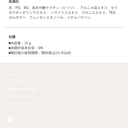
全成分
水、PG、BG、加水分解ケラチン（ヒツジ）、アルニカ花エキス、セイ
ヨウオトギリソウエキス、 ハマメリスエキス、マロニエエキス、TEA、
カルボマー、フェノキシエタノール、メチルパラベン
仕様
■内容量：15ｇ
■未開封保存目安：3年
■開封後の使用期限：開封後は2か月以内
お問い合わせ
よくあるご質問
特定商取引に関する表記
プライバシーポリシー
サロンホームページへ