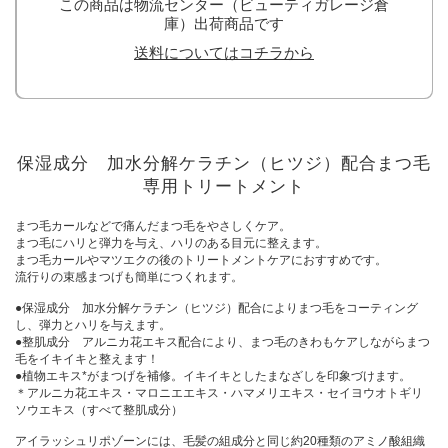
この商品は物流センター（ビューティガレージ倉
庫）出荷商品です
送料についてはコチラから
保湿成分 加水分解ケラチン（ヒツジ）配合まつ毛
専用トリートメント
まつ毛カールなどで痛んだまつ毛をやさしくケア。
まつ毛にハリと弾力を与え、ハリのある目元に整えます。
まつ毛カールやマツエクの後のトリートメントケアにおすすめです。
流行りの束感まつげも簡単につくれます。
●保湿成分 加水分解ケラチン（ヒツジ）配合によりまつ毛をコーティング
し、弾力とハリを与えます。
●整肌成分 アルニカ花エキス配合により、まつ毛のきわもケアしながらまつ
毛をイキイキと整えます！
●植物エキス*がまつげを補修。イキイキとしたまなざしを印象づけます。
＊アルニカ花エキス・マロニエエキス・ハマメリエキス・セイヨウオトギリ
ソウエキス（すべて整肌成分）
アイラッシュリポゾーンには、毛髪の組成分と同じ約20種類のアミノ酸組織