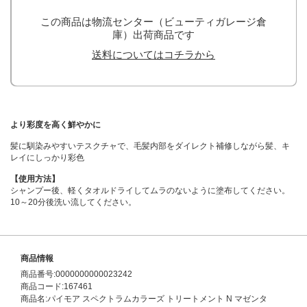
この商品は物流センター（ビューティガレージ倉
庫）出荷商品です
送料についてはコチラから
より彩度を高く鮮やかに
髪に馴染みやすいテスクチャで、毛髪内部をダイレクト補修しながら髪、キ
レイにしっかり彩色
【使用方法】
シャンプー後、軽くタオルドライしてムラのないように塗布してください。
10～20分後洗い流してください。
商品情報
商品番号:0000000000023242
商品コード:167461
商品名:パイモア スペクトラムカラーズ トリートメント N マゼンタ