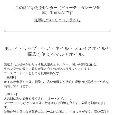
この商品は物流センター（ビューティガレージ倉
庫）出荷商品です
送料についてはコチラから
ボディ・リップ・ヘア・ネイル・フェイスオイルと
幅広く使えるマルチオイル。
厳選された植物がもたらす最大限のエネルギー、潤いを贅沢に配合。
ラベンダーの優しい香りが肌と心を包み込みリラックスします。
ブースターオイルとしても使用可能です。
【HAIR】
オイルが素早く全体に馴染み、高い保湿力が持続し理想的な質感とツヤ感を
演出してくれます。
【BODY】
人の肌に近い成分を多く含む「 オー・オイル 」。
マッサージ しながら体全体に行き渡らせ血流を良くする効果も期待できま
す。
乾燥が強く気になる部分にはバームがお勧め。 ベタつきがなく、高い保湿力