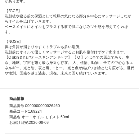
があります。
【FACE】
洗顔後や寝る前の保湿として乾燥の気になる部分を中心にマッサージしなが
らオイルを広げていきます。
ベースメイクにオイルをプラスする事で肌になじみツヤ感を与えてく れま
す。
【NOSE】
鼻は角質が溜まりやすくトラブルも多い場所。
洗顔前にオイルで優しくマッサージするとお肌を傷付けずケア出来ます。
【O skin & hair/オースキンアンドヘア】 【 O 】とは全ての原点であり、生
命、地球、宇宙を繋ぐ最も身近な存在。 人、植物、動物 ... 全ての中心なるエ
ネルギー。光と陰、表と裏、+とー。 点と点が結びつき輪となり広がる。世代
や性別、国籍を越え過去、現在、未来と回り続けていきます。
商品情報
商品番号:0000000000026460
商品コード:169224
商品名:オー・オイル モイスト 50ml
お届け目安:2026-08-09