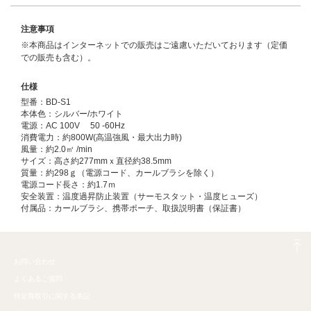
注意事項
※本商品はインターネットでの販売はご遠慮いただいております（定価
での販売も含む）。
仕様
型番：BD-S1
本体色：シルバー/ホワイト
電源：AC 100V 50 -60Hz
消費電力：約800W(高温強風・最大出力時)
風量：約2.0㎥ /min
サイズ：高さ約277mmｘ直径約38.5mm
質量：約298ｇ（電源コード、カールブラシを除く）
電源コード長さ：約1.7ｍ
安全装置：温度過昇防止装置（サーモスタット・温度ヒューズ）
付属品：カールブラシ、携帯ポーチ、取扱説明書（保証書）
お問い合わせ
よくあるご質問
特定商取引に関する表記