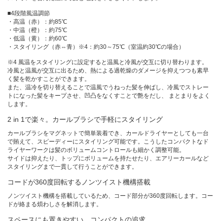
■4段階風温調節
・高温（赤）：約85℃
・中温（橙）：約75℃
・低温（黄）：約60℃
・スタイリング（赤⇔青）※4：約30～75℃（室温約30℃の場合）
※4 風温をスタイリングに設定すると温風と冷風が交互に切り替わります。
冷風と温風が交互に出るため、熱による過乾燥のダメージを抑えつつも素早
く髪を乾かすことができます。
また、温冷を切り替えることで温風でうねった髪を伸ばし、冷風でストレー
トになった髪をキープさせ、凹凸をなくすことで艶をだし、 まとまりをよく
します。
2 in 1で楽々。カールブラシで手軽にスタイリング
カールブラシをマグネットで簡単装着でき、カールドライヤーとしても一台
で賄えて、スピーディーにスタイリング可能です。こうしたコンパクトなド
ライヤーワークは髪のボリュームコントロールも細かく調整可能。
サイドは抑えたり、トップにボリュームを持たせたり、エアリーカールなど
スタイリングまで一貫して行うことができます。
コードが360度回転するノンツイスト機構搭載
ノンツイスト機構を搭載しているため、コード部分が360度回転します。コー
ドが絡まる煩わしさを解消します。
スペースにも置きやすい、コンパクトの追求