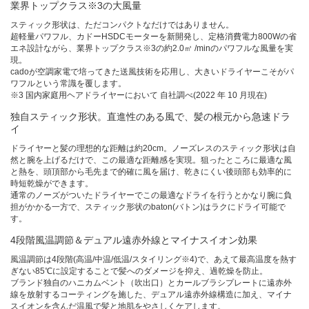
業界トップクラス※3の大風量
スティック形状は、ただコンパクトなだけではありません。
超軽量パワフル、カドーHSDCモーターを新開発し、定格消費電力800Wの省
エネ設計ながら、業界トップクラス※3の約2.0㎥ /minのパワフルな風量を実
現。
cadoが空調家電で培ってきた送風技術を応用し、大きいドライヤーこそがパ
ワフルという常識を覆します。
※3 国内家庭用ヘアドライヤーにおいて 自社調べ(2022 年 10 月現在)
独自スティック形状。直進性のある風で、髪の根元から急速ドラ
イ
ドライヤーと髪の理想的な距離は約20cm。ノーズレスのスティック形状は自
然と腕を上げるだけで、この最適な距離感を実現。狙ったところに最適な風
と熱を、頭頂部から毛先まで的確に風を届け、乾きにくい後頭部も効率的に
時短乾燥ができます。
通常のノーズがついたドライヤーでこの最適なドライを行うとかなり腕に負
担がかかる一方で、スティック形状のbaton(バトン)はラクにドライ可能で
す。
4段階風温調節＆デュアル遠赤外線とマイナスイオン効果
風温調節は4段階(高温/中温/低温/スタイリング※4)で、あえて最高温度を熱す
ぎない85℃に設定することで髪へのダメージを抑え、過乾燥を防止。
ブランド独⾃のハニカムベント（吹出⼝）とカールブラシプレートに遠⾚外
線を放射するコーティングを施した、デュアル遠⾚外線構造に加え、マイナ
スイオンを含んだ温⾵で髪と地肌をやさしくケアします。