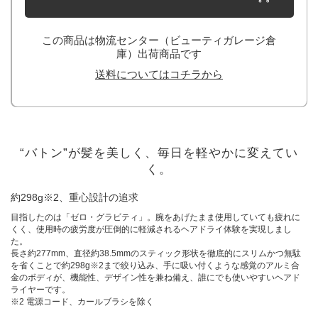
この商品は物流センター（ビューティガレージ倉
庫）出荷商品です
送料についてはコチラから
“バトン”が髪を美しく、毎日を軽やかに変えてい
く。
約298g※2、重心設計の追求
目指したのは「ゼロ・グラビティ」。腕をあげたまま使用していても疲れに
くく、使用時の疲労度が圧倒的に軽減されるヘアドライ体験を実現しまし
た。
長さ約277mm、直径約38.5mmのスティック形状を徹底的にスリムかつ無駄
を省くことで約298g※2まで絞り込み、手に吸い付くような感覚のアルミ合
金のボディが、機能性、デザイン性を兼ね備え、誰にでも使いやすいヘアド
ライヤーです。
※2 電源コード、カールブラシを除く