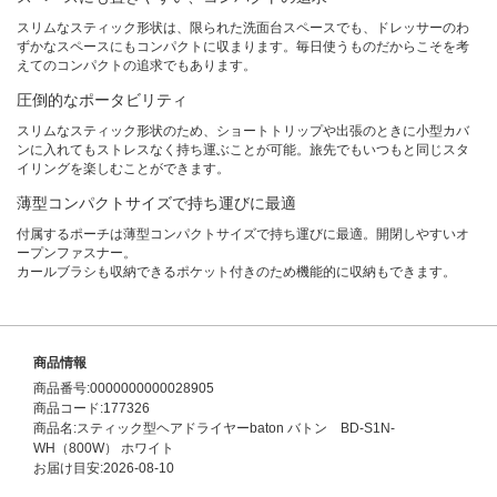
スリムなスティック形状は、限られた洗面台スペースでも、ドレッサーのわ
ずかなスペースにもコンパクトに収まります。毎日使うものだからこそを考
えてのコンパクトの追求でもあります。
圧倒的なポータビリティ
スリムなスティック形状のため、ショートトリップや出張のときに小型カバ
ンに入れてもストレスなく持ち運ぶことが可能。旅先でもいつもと同じスタ
イリングを楽しむことができます。
薄型コンパクトサイズで持ち運びに最適
付属するポーチは薄型コンパクトサイズで持ち運びに最適。開閉しやすいオ
ープンファスナー。
カールブラシも収納できるポケット付きのため機能的に収納もできます。
商品情報
商品番号:0000000000028905
商品コード:177326
商品名:スティック型ヘアドライヤーbaton バトン BD-S1N-
WH（800W） ホワイト
お届け目安:2026-08-10